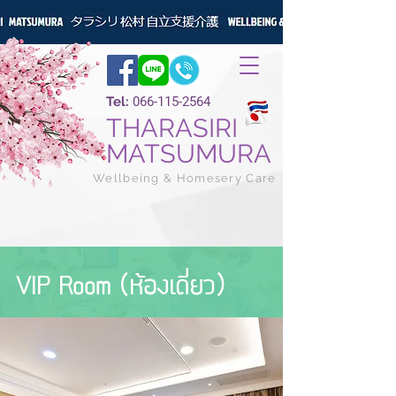
Tel:
066-115-2564
THARASIRI
MATSUMURA
Wellbeing & Homesery Care
VIP Room (ห้องเดี่ยว)