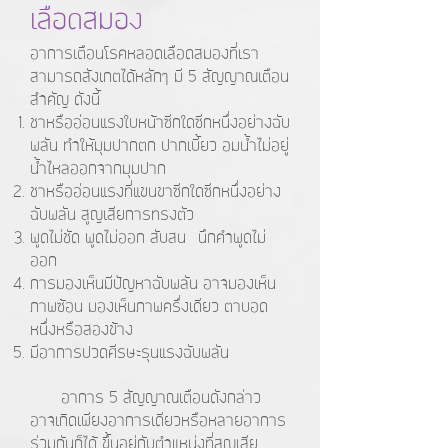
เลือดสมอง
อาการเตือนโรคหลอดเลือดสมองที่เรา
สามารถสังเกตได้หลักๆ มี 5 สัญญาณเตือน
สำคัญ ดังนี้
ชาหรืออ่อนแรงใบหน้าซีกใดซีกหนึ่งอย่างฉับ
พลัน ทำให้มุมปากตก ปากเบี้ยว อมน้ำไม่อยู่
น้ำไหลออกจากมุมปาก
ชาหรืออ่อนแรงที่แขนขาซีกใดซีกหนึ่งอย่าง
ฉับพลัน สูญเสียการทรงตัว
พูดไม่ชัด พูดไม่ออก สับสน นึกคำพูดไม่
ออก
การมองเห็นมีปัญหาฉับพลัน อาจมองเห็น
ภาพซ้อน มองเห็นภาพครึ่งเดียว ตาบอด
หนึ่งหรือสองข้าง
มีอาการปวดศีรษะรุนแรงฉับพลัน
อาการ 5 สัญญาณเตือนดังกล่าว
อาจเกิดเพียงอาการเดียวหรือหลายอาการ
ร่วมกันก็ได้ ขึ้นอยู่กับตำแหน่งที่สูญเสีย