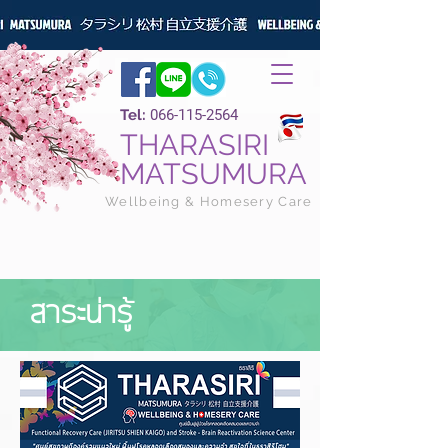
Tel:
066-115-2564
THARASIRI
MATSUMURA
Wellbeing & Homesery Care
สาระน่ารู้