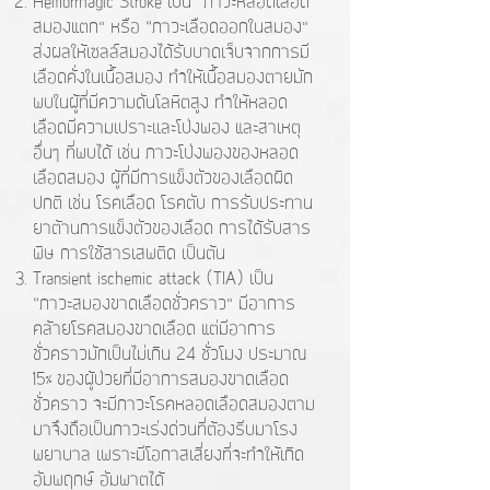
Hemorrhagic Stroke เป็น “ภาวะหลอดเลือด
สมองแตก” หรือ “ภาวะเลือดออกในสมอง”
ส่งผลให้เซลล์สมองได้รับบาดเจ็บจากการมี
เลือดคั่งในเนื้อสมอง ทำให้เนื้อสมองตายมัก
พบในผู้ที่มีความดันโลหิตสูง ทำให้หลอด
เลือดมีความเปราะเเละโป่งพอง และสาเหตุ
อื่นๆ ที่พบได้ เช่น ภาวะโป่งพองของหลอด
เลือดสมอง ผู้ที่มีการแข็งตัวของเลือดผิด
ปกติ เช่น โรคเลือด โรคตับ การรับประทาน
ยาต้านการแข็งตัวของเลือด การได้รับสาร
พิษ การใช้สารเสพติด เป็นต้น
Transient ischemic attack (TIA) เป็น
“ภาวะสมองขาดเลือดชั่วคราว” มีอาการ
คล้ายโรคสมองขาดเลือด แต่มีอาการ
ชั่วคราวมักเป็นไม่เกิน 24 ชั่วโมง ประมาณ
15% ของผู้ป่วยที่มีอาการสมองขาดเลือด
ชั่วคราว จะมีภาวะโรคหลอดเลือดสมองตาม
มาจึงถือเป็นภาวะเร่งด่วนที่ต้องรีบมาโรง
พยาบาล เพราะมีโอกาสเสี่ยงที่จะทำให้เกิด
อัมพฤกษ์ อัมพาตได้