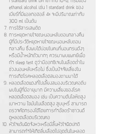
1 standard drink มีค่าเท่ากับ 10-12 กรัมของ
ethanol alcohol เช่น 1 standard drink ของ
เบียร์ที่มีแอลกอฮอล์ 4% จะมีปริมาณเท่ากับ
300 ml เป็นต้น
การใช้สารเสพติด
การหยุดหายใจขณะนอนหลับตอนกลางคืน
ผู้ที่มีประวัติหยุดหายใจขณะนอนหลับตอน
กลางคืน ซึ่งพบได้บ่อยในคนที่นอนกรนดังๆ
หรือมีน้ำหนักตัวมากๆ ควรมาพบแพทย์เพื่อ
ทำ sleep test ดูว่ามีออกซิเจนในเลือดต่ำใน
ช่วงนอนหลับหรือไม่ ซึ่งเป็นปัจจัยเสี่ยงใน
การเกิดโรคหลอดเลือดสมองตามมาได้
หลอดเลือดแดงที่ไปเลี้ยงสมองบริเวณคอตีบ
พบในผู้ที่มีอายุมาก มีความเสี่ยงของโรค
หลอดเลือดสมอง เช่น เป็นความดันโลหิตสูง
เบาหวาน ไขมันในเลือดสูง สูบบุหรี่ สามารถ
ตรวจคัดกรองได้โดยการทำอัลตร้าซาวนด์
ดูหลอดเลือดบริเวณคอ
หัวใจเต้นผิดจังหวะหรือมีลิ้นหัวใจผิดปกติ
สามารถทำให้เกิดลิ่มเลือดไปอุดตันในหลอด